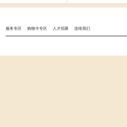
集团相关事业
海外分店
国扬建设
汉来大饭店
汉来美食
服务专区
购物卡专区
人才招募
连络我们