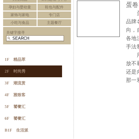
蛋卷
孕妇与婴幼童
鞋包与配件
蛋卷
家饰与家电
专门店
品牌
小吃与食品
主题餐厅
向，
关键字搜寻
各地
手法
用“
1F 精品萃
放不
2F 时尚秀
还是
那一
3F 潮流赏
4F 雅致客
5F 饕餮汇
6F 饕餮汇
B1F 生活派