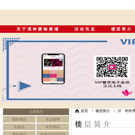
关于漢神購物廣場
活动讯息
楼层简介
首页
楼层简介
2F 时尚
品牌搜寻
国际精品
名品服饰
化妆品
女性商品
男性商品
休闲运动与牛仔