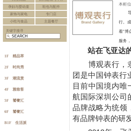
本柜位
孕妇与婴幼童
鞋包与配件
家饰与家电
专门店
小吃与食品
主题餐厅
行。成
关键字搜寻
着“博
服务
站在飞亚达
1F 精品萃
博观表行，隶
2F 时尚秀
团是中国钟表行业
3F 潮流赏
目前中国境内唯
4F 雅致客
航国际深圳公司
5F 饕餮汇
品牌战略为统领
6F 饕餮汇
有品牌钟表的研
B1F 生活派