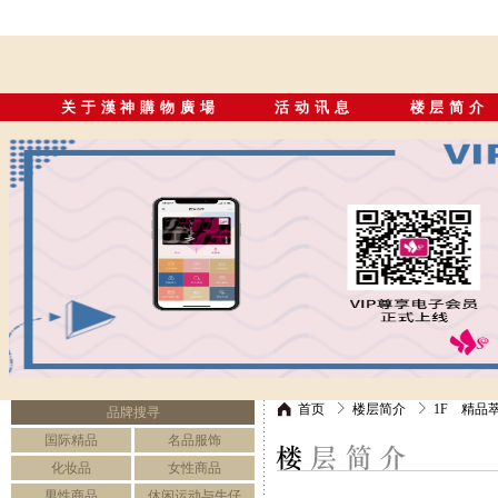
关于漢神購物廣場
活动讯息
楼层简介
首页
楼层简介
1F 精品
品牌搜寻
国际精品
名品服饰
化妆品
女性商品
男性商品
休闲运动与牛仔