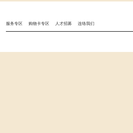
集团相关事业
海外分店
国扬建设
汉来大饭店
汉来美食
服务专区
购物卡专区
人才招募
连络我们