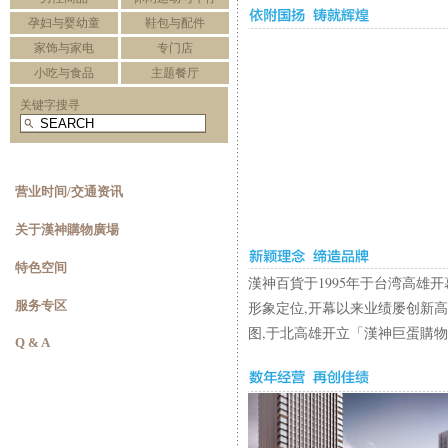
孕妇与婴幼童
鞋包与配件
家饰与家电
专门店
小吃与食品
主题餐厅
关键字搜寻
营业时间/交通资讯
关于漢神購物廣場
特色空间
漢神百貨于1995年于台湾高雄开
服务专区
形象定位,开幕以来业绩屡创新高
图,于北高雄开立「漢神巨蛋購
物
Q & A