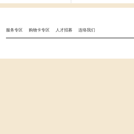
集团相关事业
海外分店
国扬建设
汉来大饭店
汉来美食
服务专区
购物卡专区
人才招募
连络我们