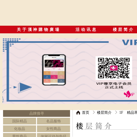
关于漢神購物廣場
活动讯息
楼层简介
首页
楼层简介
1F 精品
品牌搜寻
国际精品
名品服饰
化妆品
女性商品
男性商品
休闲运动与牛仔