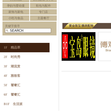
孕妇与婴幼童
鞋包与配件
家饰与家电
专门店
小吃与食品
主题餐厅
黄金珠宝/腕表配饰
关键字搜寻
1F 精品萃
2F 时尚秀
3F 潮流赏
4F 雅致客
5F 饕餮汇
6F 饕餮汇
B1F 生活派