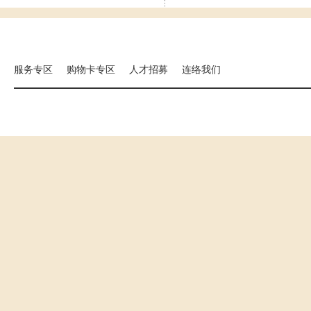
集团相关事业
海外分店
国扬建设
汉来大饭店
汉来美食
服务专区
购物卡专区
人才招募
连络我们