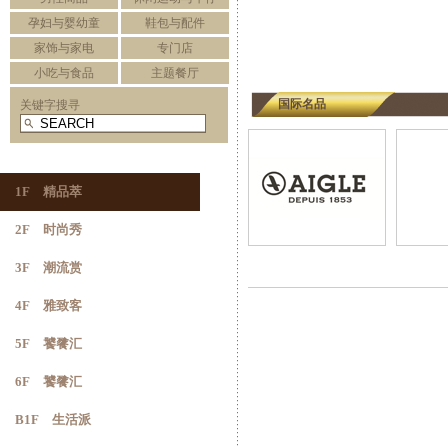
孕妇与婴幼童
鞋包与配件
家饰与家电
专门店
小吃与食品
主题餐厅
国际名品
关键字搜寻
1F 精品萃
2F 时尚秀
3F 潮流赏
4F 雅致客
5F 饕餮汇
6F 饕餮汇
B1F 生活派