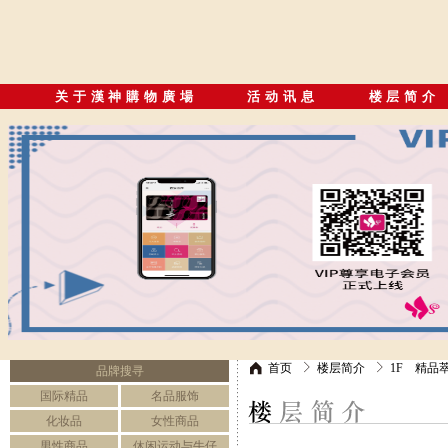
关于漢神購物廣場
活动讯息
楼层简介
首页
楼层简介
1F 精品
品牌搜寻
国际精品
名品服饰
化妆品
女性商品
男性商品
休闲运动与牛仔