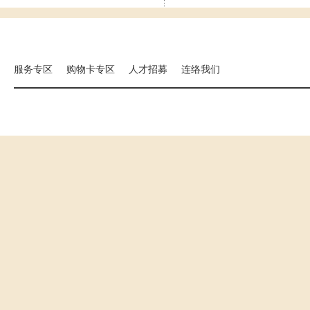
集团相关事业
海外分店
国扬建设
汉来大饭店
汉来美食
服务专区
购物卡专区
人才招募
连络我们