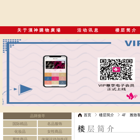
关于漢神購物廣場
活动讯息
楼层简介
首页
楼层简介
4F 雅致
品牌搜寻
国际精品
名品服饰
化妆品
女性商品
男性商品
休闲运动与牛仔