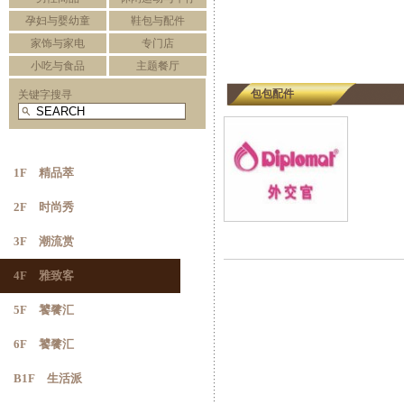
孕妇与婴幼童
鞋包与配件
家饰与家电
专门店
小吃与食品
主题餐厅
包包配件
关键字搜寻
1F 精品萃
2F 时尚秀
3F 潮流赏
4F 雅致客
5F 饕餮汇
6F 饕餮汇
B1F 生活派