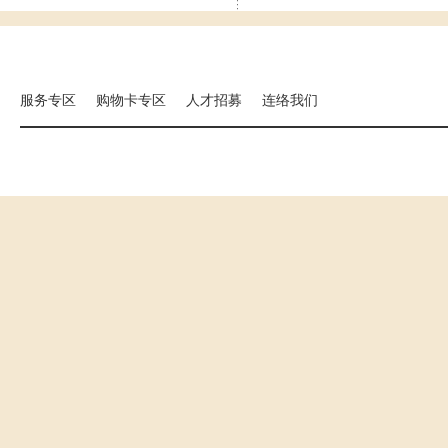
集团相关事业
海外分店
国扬建设
汉来大饭店
汉来美食
服务专区
购物卡专区
人才招募
连络我们