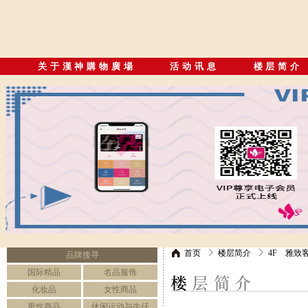
关于漢神購物廣場
活动讯息
楼层简介
首页
楼层简介
4F 雅致
品牌搜寻
国际精品
名品服饰
化妆品
女性商品
男性商品
休闲运动与牛仔