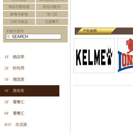
孕妇与婴幼童
鞋包与配件
家饰与家电
专门店
小吃与食品
主题餐厅
户外休闲
关键字搜寻
1F 精品萃
2F 时尚秀
3F 潮流赏
4F 雅致客
5F 饕餮汇
6F 饕餮汇
B1F 生活派