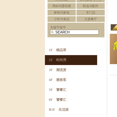
孕妇与婴幼童
鞋包与配件
家饰与家电
专门店
小吃与食品
主题餐厅
关键字搜寻
1F 精品萃
2F 时尚秀
3F 潮流赏
4F 雅致客
5F 饕餮汇
6F 饕餮汇
B1F 生活派