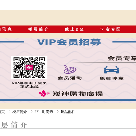
动讯息
楼层简介
线上DM
卡友专区
首页
楼层简介
2F 时尚秀
饰品配件