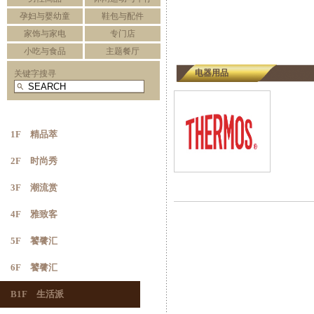
孕妇与婴幼童
鞋包与配件
家饰与家电
专门店
小吃与食品
主题餐厅
电器用品
关键字搜寻
1F 精品萃
2F 时尚秀
3F 潮流赏
4F 雅致客
5F 饕餮汇
6F 饕餮汇
B1F 生活派