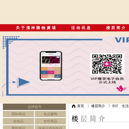
关于漢神購物廣場
活动讯息
楼层简介
首页
楼层简介
B1F 生
品牌搜寻
国际精品
名品服饰
化妆品
女性商品
男性商品
休闲运动与牛仔