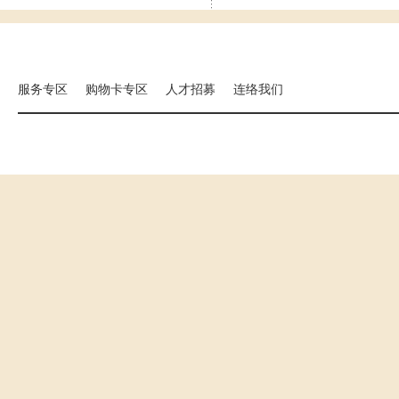
集团相关事业
海外分店
国扬建设
汉来大饭店
汉来美食
服务专区
购物卡专区
人才招募
连络我们