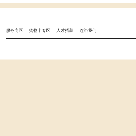
集团相关事业
海外分店
国扬建设
汉来大饭店
汉来美食
服务专区
购物卡专区
人才招募
连络我们