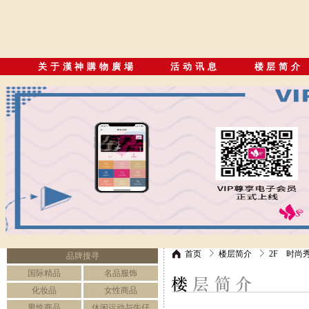
关于漢神購物廣場
活动讯息
楼层简介
首页
楼层简介
2F 时尚
品牌搜寻
国际精品
名品服饰
化妆品
女性商品
男性商品
休闲运动与牛仔