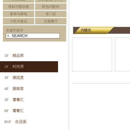
孕妇与婴幼童
鞋包与配件
家饰与家电
专门店
小吃与食品
主题餐厅
内睡衣
关键字搜寻
1F 精品萃
2F 时尚秀
3F 潮流赏
4F 雅致客
5F 饕餮汇
6F 饕餮汇
B1F 生活派