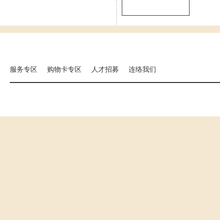
集团相关事业
海外分店
国扬建设
汉来大饭店
汉来美食
服务专区
购物卡专区
人才招募
连络我们