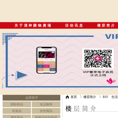
关于漢神購物廣場
活动讯息
楼层简介
首页
楼层简介
B1F 生
品牌搜寻
国际精品
名品服饰
化妆品
女性商品
男性商品
休闲运动与牛仔