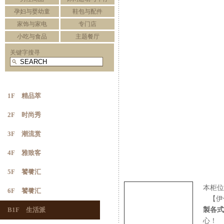
孕妇与婴幼童
鞋包与配件
家饰与家电
专门店
小吃与食品
主题餐厅
关键字搜寻
1F 精品萃
2F 时尚秀
3F 潮流赏
4F 雅致客
5F 饕餮汇
本柜位
6F 饕餮汇
【伊
製各式
B1F 生活派
心！