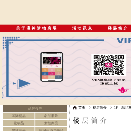
关于漢神購物廣場
活动讯息
楼层简介
首页
楼层简介
1F 精品
品牌搜寻
国际精品
名品服饰
化妆品
女性商品
男性商品
休闲运动与牛仔