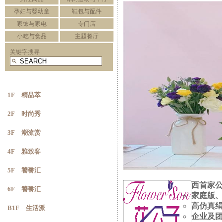
孕妇与婴幼童
鞋包与配件
家饰与家电
专门店
小吃与食品
主题餐厅
关键字搜寻
1F 精品萃
2F 时尚秀
3F 潮流赏
4F 雅致客
5F 饕餮汇
西首家公
6F 饕餮汇
家庭版
高仿真
B1F 生活派
企业及