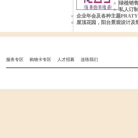
绿植销
私人订
企业年会及各种主题PRATY
屋顶花园，阳台景观设计及
集团相关事业
海外分店
国扬建设
汉来大饭店
汉来美食
服务专区
购物卡专区
人才招募
连络我们