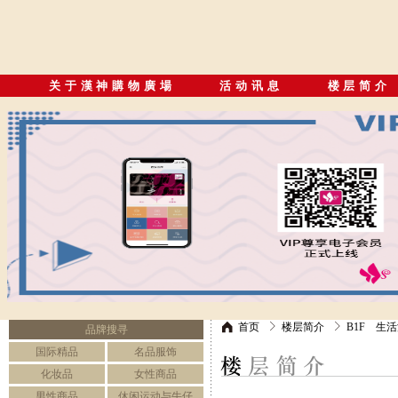
关于漢神購物廣場
活动讯息
楼层简介
首页
楼层简介
B1F 生
品牌搜寻
国际精品
名品服饰
化妆品
女性商品
男性商品
休闲运动与牛仔