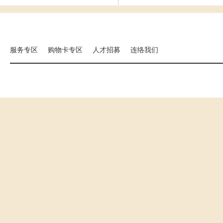
集团相关事业
海外分店
国扬建设
汉来大饭店
汉来美食
服务专区
购物卡专区
人才招募
连络我们