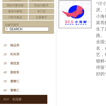
“讨
孕妇与婴幼童
鞋包与配件
厌。
家饰与家电
专门店
小海
小吃与食品
主题餐厅
富而
关键字搜寻
生了
路。
全国
1F 精品萃
名，
艺，
2F 时尚秀
锁鲜
3F 潮流赏
停留
4F 雅致客
好的
5F 饕餮汇
6F 饕餮汇
B1F 生活派