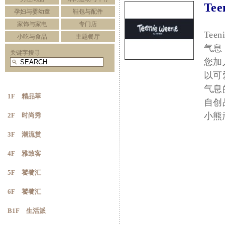
Te
孕妇与婴幼童
鞋包与配件
家饰与家电
专门店
Te
小吃与食品
主题餐厅
气息，
关键字搜寻
您加
以可
气息
1F 精品萃
自创
小熊
2F 时尚秀
3F 潮流赏
4F 雅致客
5F 饕餮汇
6F 饕餮汇
B1F 生活派