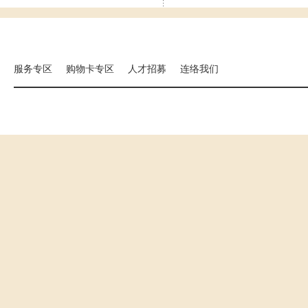
集团相关事业
海外分店
国扬建设
汉来大饭店
汉来美食
服务专区
购物卡专区
人才招募
连络我们