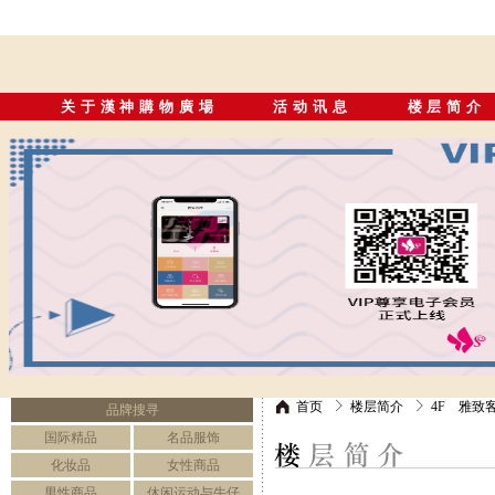
关于漢神購物廣場
活动讯息
楼层简介
首页
楼层简介
4F 雅致
品牌搜寻
国际精品
名品服饰
化妆品
女性商品
男性商品
休闲运动与牛仔