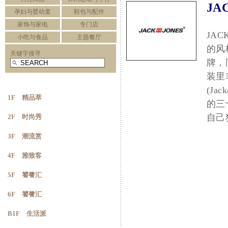
JA
孕妇与婴幼童
鞋包与配件
家饰与家电
专门店
JAC
小吃与食品
主题餐厅
的风
关键字搜寻
牌，
装里
(J
1F 精品萃
的三
自己
2F 时尚秀
3F 潮流赏
4F 雅致客
5F 饕餮汇
6F 饕餮汇
B1F 生活派