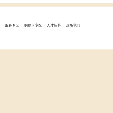
集团相关事业
海外分店
国扬建设
汉来大饭店
汉来美食
服务专区
购物卡专区
人才招募
连络我们