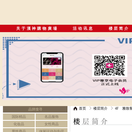
关于漢神購物廣場
活动讯息
楼层简介
首页
楼层简介
4F 雅致
品牌搜寻
国际精品
名品服饰
化妆品
女性商品
男性商品
休闲运动与牛仔